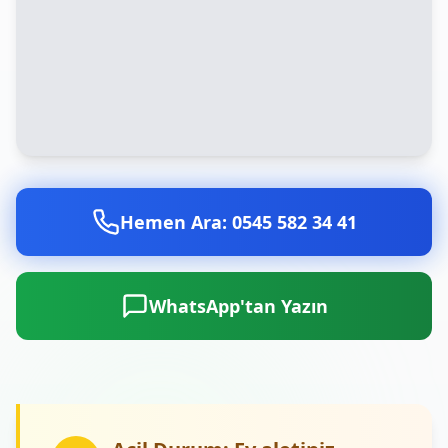
Hemen Ara: 0545 582 34 41
WhatsApp'tan Yazın