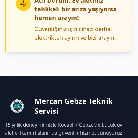
Acil Durum:
Ev aletiniz
tehlikeli bir arıza yaşıyorsa
hemen arayın!
Güvenliğiniz için cihazı derhal
elektrikten ayırın ve bizi arayın.
Mercan Gebze Teknik
Servisi
15 yıllık deneyimimizle Kocaeli / Gebze'de küçük ev