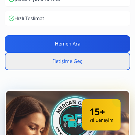
Hızlı Teslimat
Hemen Ara
İletişime Geç
15+
Yıl Deneyim