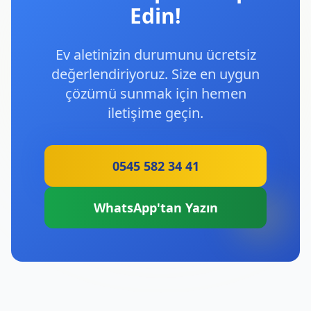
Edin!
Ev aletinizin durumunu ücretsiz
değerlendiriyoruz. Size en uygun
çözümü sunmak için hemen
iletişime geçin.
0545 582 34 41
WhatsApp'tan Yazın